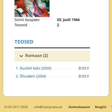
Sünni kuupäev
03. juuli 1944
Teoseid
2
TEOSED
Romaan (2)
1. Duubel kaks (2000)
0 (1)
0
2. Õhuaken (2004)
0 (1)
0
© EIA 2011-2026
info@ilukirjandus.ee
Andmebaasist
Reeglid