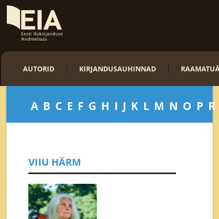
AUTORID
KIRJANDUSAUHINNAD
RAAMATUÄ
A
B
C
E
F
G
H
I
J
K
L
M
N
O
P
R
VIIU HÄRM