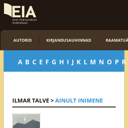
AUTORID
KIRJANDUSAUHINNAD
RAAMATUÄ
A
B
C
E
F
G
H
I
J
K
L
M
N
O
P
R
ILMAR TALVE
>
AINULT INIMENE