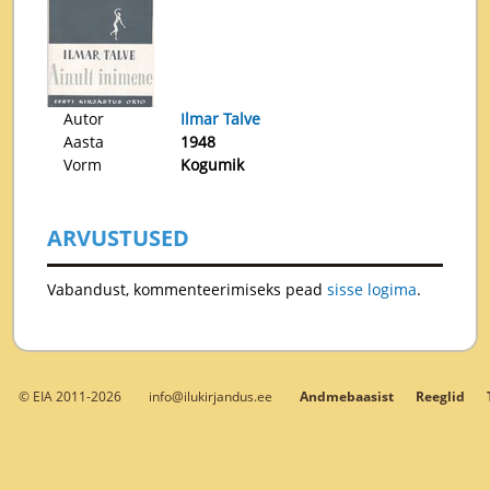
Autor
Ilmar Talve
Aasta
1948
Vorm
Kogumik
ARVUSTUSED
Vabandust, kommenteerimiseks pead
sisse logima
.
© EIA 2011-2026
info@ilukirjandus.ee
Andmebaasist
Reeglid