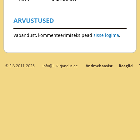
ARVUSTUSED
Vabandust, kommenteerimiseks pead
sisse logima
.
© EIA 2011-2026
info@ilukirjandus.ee
Andmebaasist
Reeglid