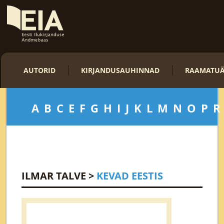
AUTORID
KIRJANDUSAUHINNAD
RAAMATUÄ
A
B
C
E
F
G
H
I
J
K
L
M
N
O
P
R
ILMAR TALVE
>
KEVAD EESTIS