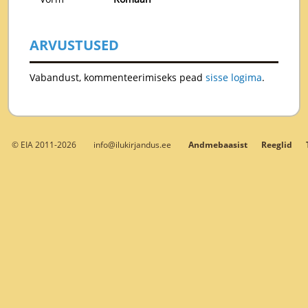
ARVUSTUSED
Vabandust, kommenteerimiseks pead
sisse logima
.
© EIA 2011-2026
info@ilukirjandus.ee
Andmebaasist
Reeglid