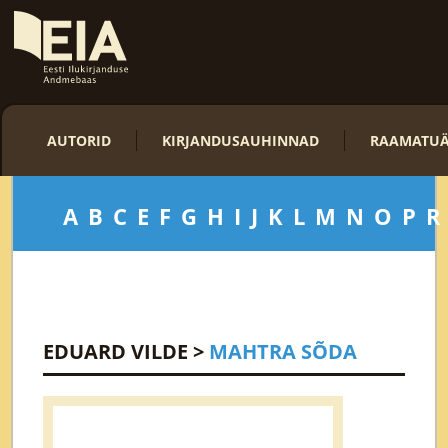
AUTORID
KIRJANDUSAUHINNAD
RAAMATUÄ
A
B
C
E
F
G
H
I
J
K
L
M
N
O
P
R
EDUARD VILDE
>
MAHTRA SÕDA