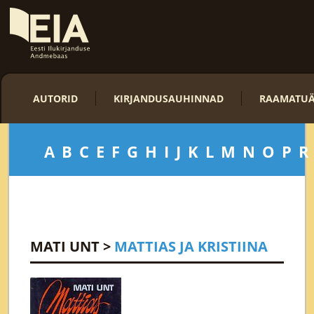
AUTORID
KIRJANDUSAUHINNAD
RAAMATUÄ
A
B
C
E
F
G
H
I
J
K
L
M
N
O
P
R
MATI UNT
>
MATTIAS JA KRISTIINA