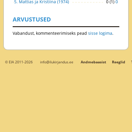
5. Mattias ja Kristiina (1974)
0 (1)
0
ARVUSTUSED
Vabandust, kommenteerimiseks pead
sisse logima
.
© EIA 2011-2026
info@ilukirjandus.ee
Andmebaasist
Reeglid