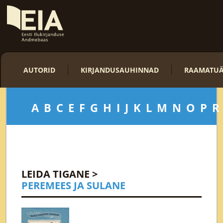
AUTORID
KIRJANDUSAUHINNAD
RAAMATUÄ
A
B
C
E
F
G
H
I
J
K
L
M
N
O
P
R
LEIDA TIGANE
>
PEREMEES JA SULANE