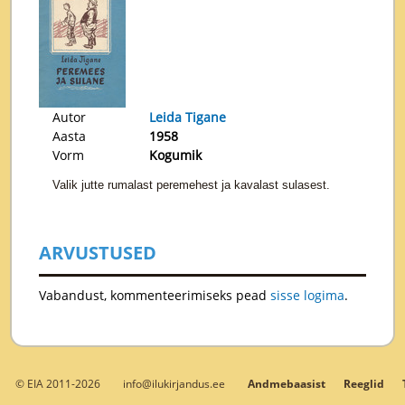
Autor
Leida Tigane
Aasta
1958
Vorm
Kogumik
Valik jutte rumalast peremehest ja kavalast sulasest.
ARVUSTUSED
Vabandust, kommenteerimiseks pead
sisse logima
.
© EIA 2011-2026
info@ilukirjandus.ee
Andmebaasist
Reeglid