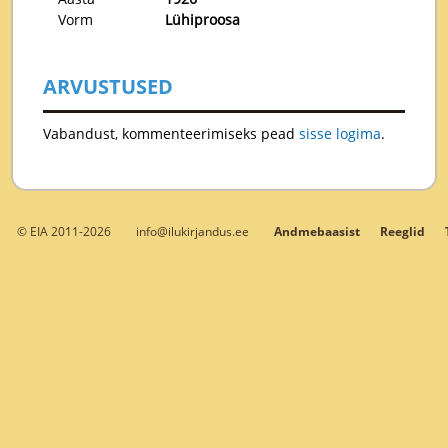
Vorm
Lühiproosa
ARVUSTUSED
Vabandust, kommenteerimiseks pead
sisse logima
.
© EIA 2011-2026
info@ilukirjandus.ee
Andmebaasist
Reeglid