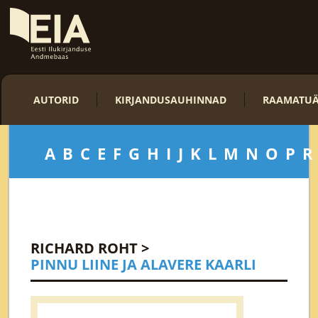
AUTORID
KIRJANDUSAUHINNAD
RAAMATUÄ
A
B
C
E
F
G
H
I
J
K
L
M
N
O
P
R
RICHARD ROHT
>
PINNU LIINE JA ALAVERE KAARLI